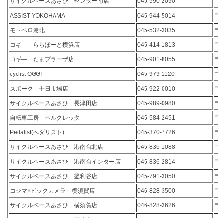
サイクルベースあさひ センター南店
045-590-2090
ASSIST YOKOHAMA
045-944-5014
モトベロ港北
045-532-3035
コギ― ららぽーと横浜店
045-414-1813
コギ― たまプラーザ店
045-901-8055
cyclist OGGI
045-979-1120
スポーク 十日市場店
045-922-0010
サイクルベースあさひ 長津田店
045-989-0980
自転車工房 ベルクレッタ
045-584-2451
Pedalist(ぺダリスト)
045-370-7726
サイクルベースあさひ 港南台北店
045-836-1088
サイクルベースあさひ 港南台インター店
045-836-2814
サイクルベースあさひ 釜利谷店
045-791-3050
コジマ×ビックカメラ 横須賀店
046-828-3500
サイクルベースあさひ 横須賀店
046-828-3626