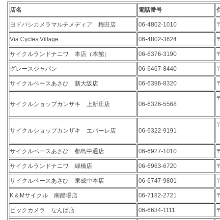
店名
電話番号
ヨドバシカメラマルチメディア 梅田店
06-4802-1010
Via Cycles Village
06-4802-3624
サイクルランドナニワ 本店（本館）
06-6376-3190
グレースジャパン
06-6467-8440
サイクルベースあさひ 新大阪店
06-6396-8320
サイクルショップカンザキ 上新庄店
06-6326-5568
サイクルショップカンザキ エバーレ店
06-6322-9191
サイクルベースあさひ 都島中通店
06-6927-1010
サイクルランドナニワ 緑橋店
06-6963-6720
サイクルベースあさひ 東成中本店
06-6747-9801
K＆Mサイクル 南船場店
06-7182-2721
ビックカメラ なんば店
06-6634-1111