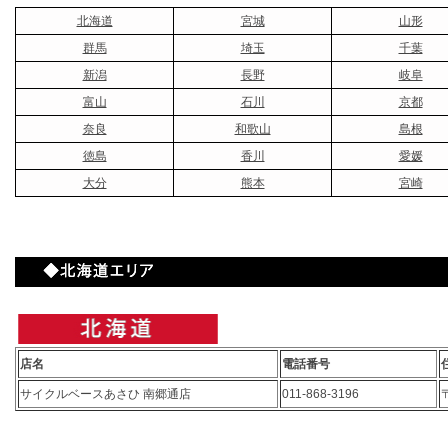
北海道
宮城
山形
群馬
埼玉
千葉
新潟
長野
岐阜
富山
石川
京都
奈良
和歌山
島根
徳島
香川
愛媛
大分
熊本
宮崎
店名
電話番号
サイクルベースあさひ 南郷通店
011-868-3196