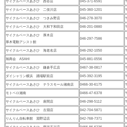
サイクルベースあさひ 西谷店
045-371-6591
サイクルベースあさひ 二俣川店
045-360-1201
サイクルベースあさひ つきみ野店
046-278-3070
サイクルベースあさひ 大和下和田店
046-201-0880
サイクルベースあさひ 厚木店
046-297-7586
厚木電動アシスト館
サイクルベースあさひ 海老名店
046-292-1050
旭商会 ASAHI
045-881-0556
サイクルベースあさひ 鎌倉手広店
0467-38-0817
ダイシャリン横浜 踊場駅前店
045-392-3195
サイクルベースあさひ テラスモール湘南店
0466-30-6175
モトベロ湘南
0466-47-6378
サイクルベースあさひ 座間店
046-298-5112
サイクルベースあさひ 古淵店
042-704-5871
りんりん自転車館 淵野辺店
042-768-7371