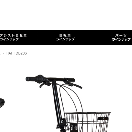
覧
FIAT FDB206