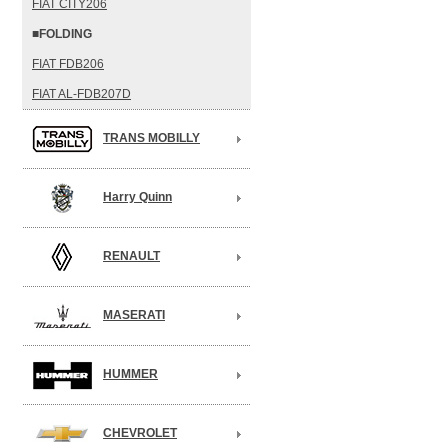
FIAT CITY206
■FOLDING
FIAT FDB206
FIAT AL-FDB207D
TRANS MOBILLY
Harry Quinn
RENAULT
MASERATI
HUMMER
CHEVROLET