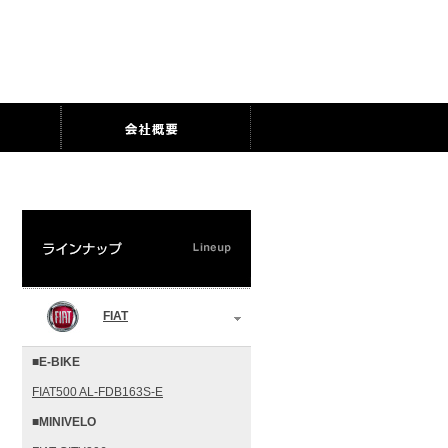
FIAT
■E-BIKE
FIAT500 AL-FDB163S-E
■MINIVELO