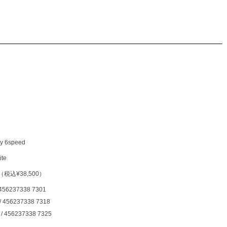
y 6speed
te
0（税込¥38,500）
/ 456237338 7301
 / 456237338 7318
e / 456237338 7325