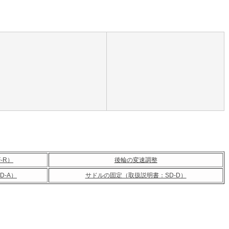
-R）
後輪の変速調整
-A）
サドルの固定（取扱説明書：SD-D）