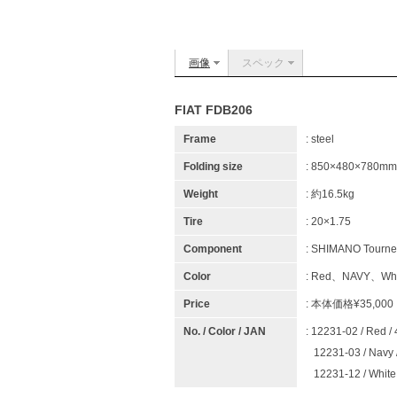
画像
スペック
FIAT FDB206
Frame
: steel
Folding size
: 850×480×780mm
Weight
: 約16.5kg
Tire
: 20×1.75
Component
: SHIMANO Tourne
Color
: Red、NAVY、Whi
Price
: 本体価格¥35,00
No. / Color / JAN
: 12231-02 / Red 
12231-03 / Navy
12231-12 / Whit