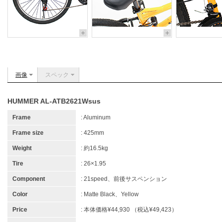
画像
スペック
HUMMER AL-ATB2621Wsus
Frame
: Aluminum
Frame size
: 425mm
Weight
: 約16.5kg
Tire
: 26×1.95
Component
: 21speed、前後サスペンション
Color
: Matte Black、Yellow
Price
: 本体価格¥44,930 （税込¥49,423）