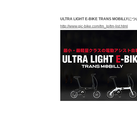
ULTRA LIGHT E-BIKE TRANS MOBILLY
http://www.gic-bike.com/tm_lp/tm-list.html