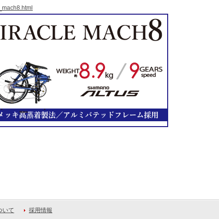
le_mach8.html
ついて
採用情報