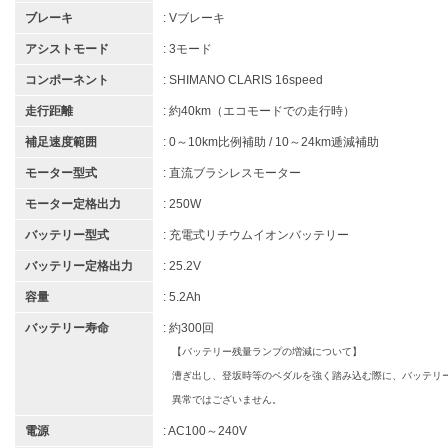
ブレーキ
: Vブレーキ
アシストモード
: 3モード
コンポーネント
: SHIMANO CLARIS 16speed
走行距離
: 約40km（エコモードでの走行時）
補足速度範囲
: 0～10km比例補助 / 10～24km逓減補助
モーター型式
: 直流ブラシレスモーター
モーター定格出力
: 250W
バッテリー型式
: 充電式リチウムイオンバッテリー
バッテリー定格出力
: 25.2V
容量
: 5.2Ah
バッテリー寿命
: 約300回
【バッテリー残量ランプの増減について】
漕ぎ出し、登坂時等のペダルを強く踏み込む際に、バッテリ
異常ではございません。
電源
: AC100～240V