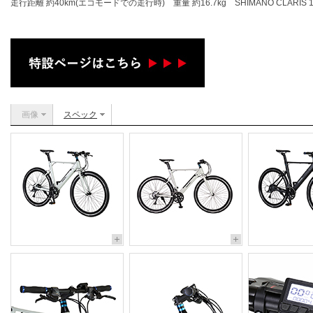
走行距離 約40km(エコモードでの走行時) 重量 約16.7kg SHIMANO CLARIS 16
画像
スペック